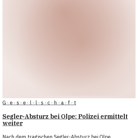
G · e · s · e · l · l · s · c · h · a · f · t
Segler-Absturz bei Olpe: Polizei ermittelt
weiter
Nach dem tragischen Segler-Absturz bei Olpe