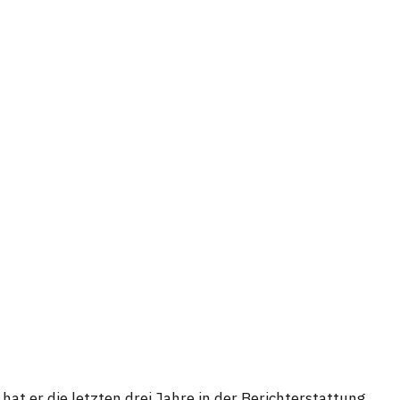
at er die letzten drei Jahre in der Berichterstattung