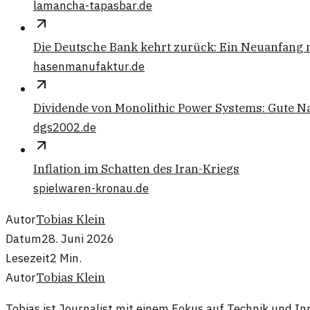
lamancha-tapasbar.de
Die Deutsche Bank kehrt zurück: Ein Neuanfang 
hasenmanufaktur.de
Dividende von Monolithic Power Systems: Gute N
dgs2002.de
Inflation im Schatten des Iran-Kriegs
spielwaren-kronau.de
Autor
Tobias Klein
Datum
28. Juni 2026
Lesezeit
2
Min.
Autor
Tobias Klein
Tobias ist Journalist mit einem Fokus auf Technik und In