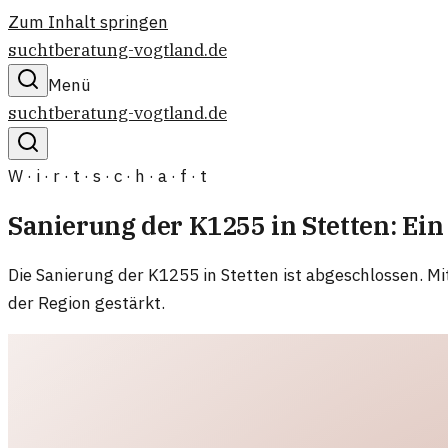
Zum Inhalt springen
suchtberatung-vogtland.de
Menü
suchtberatung-vogtland.de
W · i · r · t · s · c · h · a · f · t
Sanierung der K1255 in Stetten: Ein 
Die Sanierung der K1255 in Stetten ist abgeschlossen. Mi
der Region gestärkt.