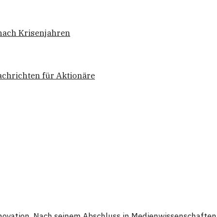
nach Krisenjahren
achrichten für Aktionäre
novation. Nach seinem Abschluss in Medienwissenschaften h